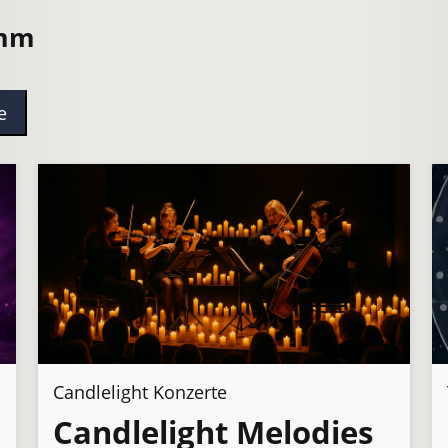
amm
e
Candlelight Konzerte
Candlelight Melodies