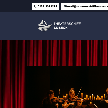
0451-2038385
mail@theaterschiffluebeck.