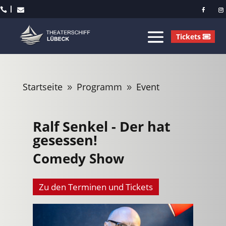



Tickets
Startseite
Programm
Event
9
9
Ralf Senkel - Der hat
gesessen!
Comedy Show
Zu den Terminen und Tickets