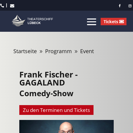



Tickets
Startseite
Programm
Event
9
9
Frank Fischer -
GAGALAND
Comedy-Show
Zu den Terminen und Tickets