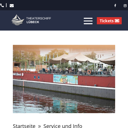



Tickets
Startseite
Service und Info
9