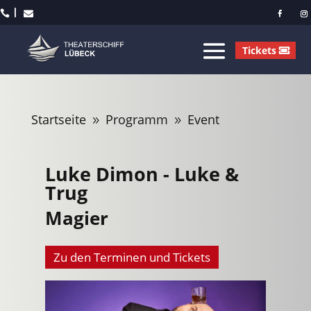



Tickets
Startseite
Programm
Event
9
9
Luke Dimon - Luke &
Trug
Magier
Zu den Terminen und Tickets