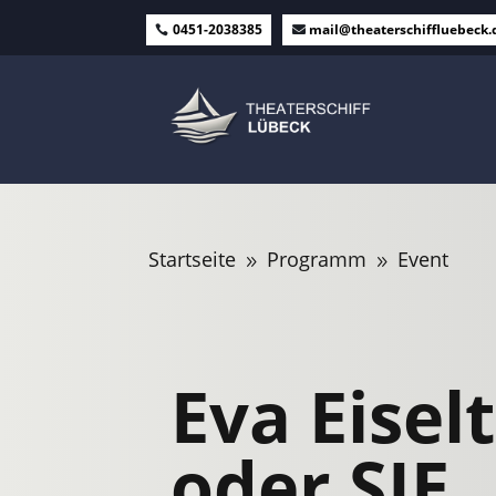
0451-2038385
mail@theaterschiffluebeck.
Startseite
Programm
Event
9
9
Eva Eiselt
oder SIE