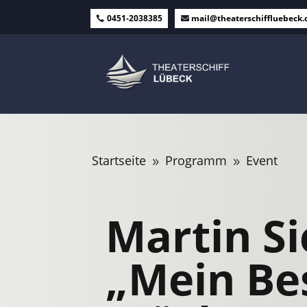
0451-2038385
mail@theaterschiffluebeck.
Startseite
Programm
Event
9
9
Martin Si
„Mein Be