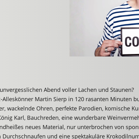
 unvergesslichen Abend voller Lachen und Staunen?
lleskönner Martin Sierp in 120 rasanten Minuten bu
er, wackelnde Ohren, perfekte Parodien, komische Kun
n König Karl, Bauchreden, eine wunderbare Weinverme
dheißes neues Material, nur unterbrochen von spont
m Durchschnaufen und eine spektakuläre Krokodilnum