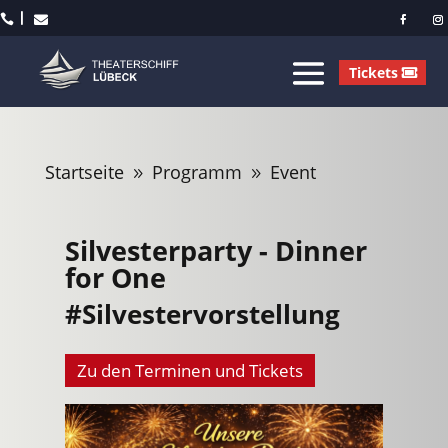



Tickets
Startseite
Programm
Event
9
9
Silvesterparty - Dinner
for One
#Silvestervorstellung
Zu den Terminen und Tickets