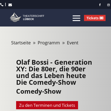



Tickets
Startseite
Programm
Event
9
9
Olaf Bossi - Generation
XY: Die 80er, die 90er
und das Leben heute
Die Comedy-Show
Comedy-Show
Zu den Terminen und Tickets