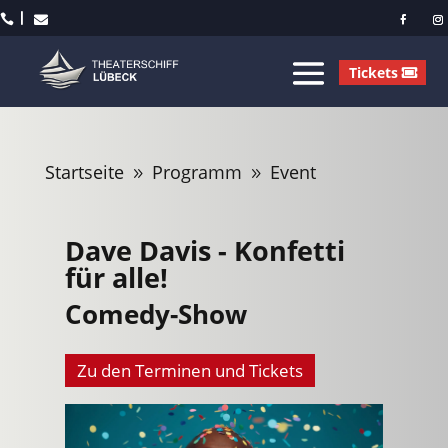



Tickets
Startseite
Programm
Event
9
9
Dave Davis - Konfetti
für alle!
Comedy-Show
Zu den Terminen und Tickets