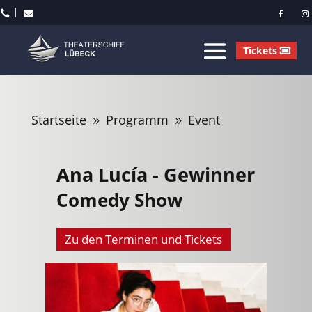



Tickets
Startseite
Programm
Event
9
9
Ana Lucía - Gewinner
Comedy Show
Zu den Terminen und Tickets