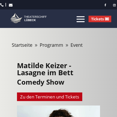



Tickets
Startseite
Programm
Event
9
9
Matilde Keizer -
Lasagne im Bett
Comedy Show
Zu den Terminen und Tickets