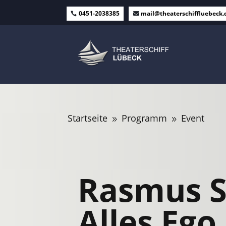
0451-2038385
mail@theaterschiffluebeck.
Startseite
Programm
Event
9
9
Rasmus S
Alles Ego