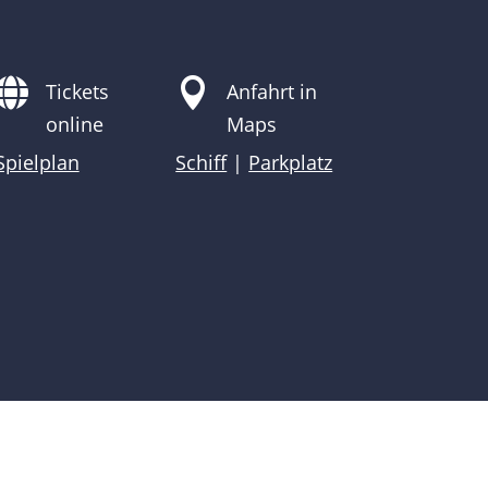


Tickets
Anfahrt in
online
Maps
Spielplan
Schiff
|
Parkplatz